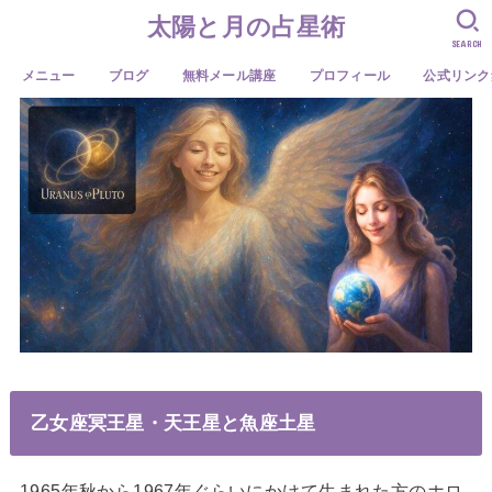
太陽と月の占星術
SEARCH
メニュー
ブログ
無料メール講座
プロフィール
公式リンク
乙女座冥王星・天王星と魚座土星
1965年秋から1967年ぐらいにかけて生まれた方のホロ