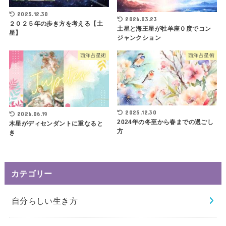
2025.12.30
2026.03.23
２０２５年の歩き方を考える【土
土星と海王星が牡羊座０度でコン
星】
ジャンクション
西洋占星術
西洋占星術
2025.12.30
2026.06.19
2024年の冬至から春までの過ごし
木星がディセンダントに重なると
方
き
カテゴリー
自分らしい生き方