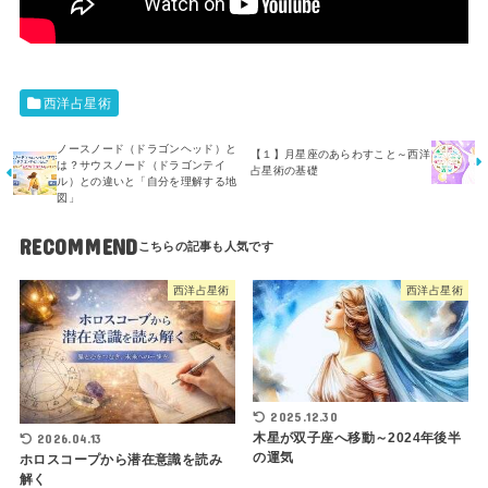
西洋占星術
ノースノード（ドラゴンヘッド）と
【１】月星座のあらわすこと～西洋
は？サウスノード（ドラゴンテイ
占星術の基礎
ル）との違いと「自分を理解する地
図」
RECOMMEND
西洋占星術
西洋占星術
2025.12.30
木星が双子座へ移動～2024年後半
2026.04.13
の運気
ホロスコープから潜在意識を読み
解く