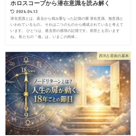
ホロスコープから潜在意識を読み解く
2026.04.13
潜在意識とは、過去から積み重なった記憶の層 潜在意識、無意識と
いわれているもの。 それは二つのものから構成されていると考えて
います。 ひとつは、過去世の感情の記憶です。前世とも言います
ね。 私たちの「魂」は、いまこの肉体...
西洋占星術の基本