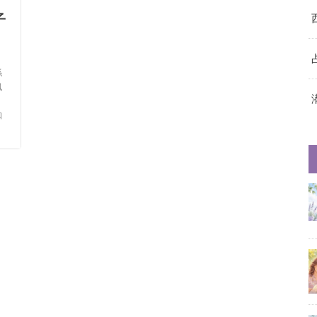
子
係
風
知