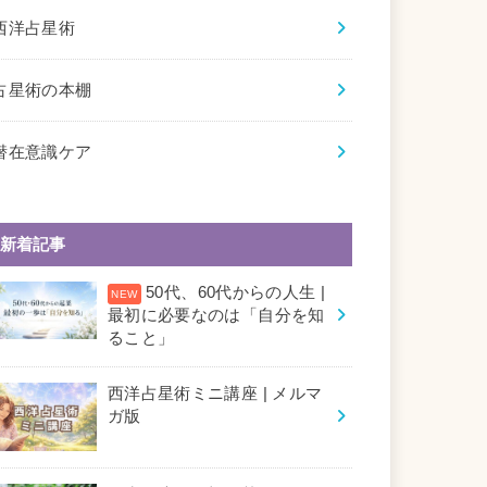
西洋占星術
占星術の本棚
潜在意識ケア
新着記事
50代、60代からの人生 |
最初に必要なのは「自分を知
ること」
西洋占星術ミニ講座 | メルマ
ガ版