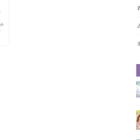
た
こ
み
な