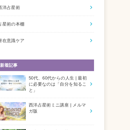
西洋占星術
占星術の本棚
潜在意識ケア
新着記事
50代、60代からの人生 | 最初
に必要なのは「自分を知るこ
と」
西洋占星術ミニ講座 | メルマ
ガ版