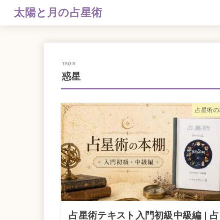
太陽と月の占星術
惑星
占星術の
占星術テキスト入門初級中級編 | 占