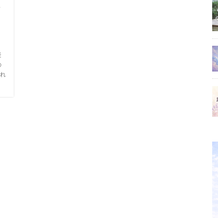
な
く
疑
の
れ