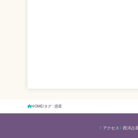
HOME
タグ : 惑星
アクセス
西洋占