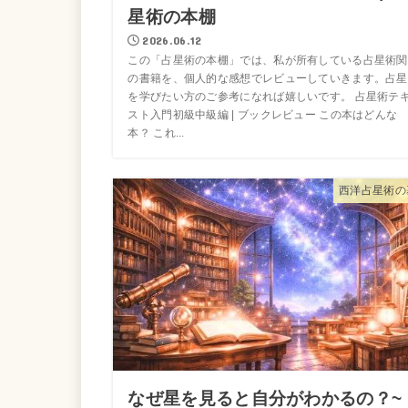
星術の本棚
2026.06.12
この「占星術の本棚」では、私が所有している占星術関
の書籍を、個人的な感想でレビューしていきます。占星
を学びたい方のご参考になれば嬉しいです。 占星術テ
スト入門初級中級編 | ブックレビュー この本はどんな
本？ これ...
西洋占星術の
なぜ星を見ると自分がわかるの？~