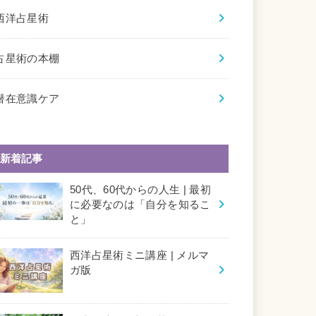
西洋占星術
占星術の本棚
潜在意識ケア
新着記事
50代、60代からの人生 | 最初
に必要なのは「自分を知るこ
と」
西洋占星術ミニ講座 | メルマ
ガ版