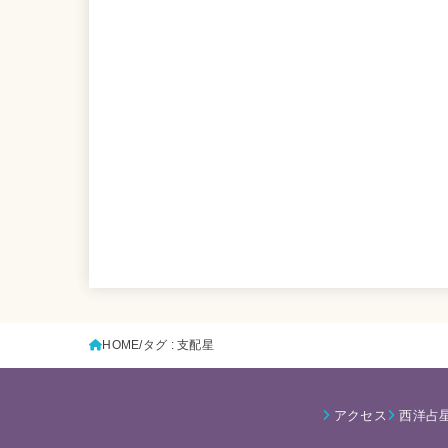
HOME
タグ : 支配星
アクセス
西洋占