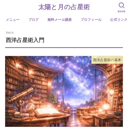
太陽と月の占星術
SEARCH
メニュー
ブログ
無料メール講座
プロフィール
公式リンク
西洋占星術入門
西洋占星術の基本