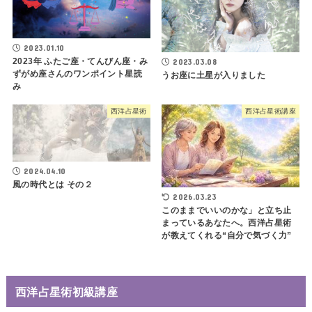
2023.01.10
2023年 ふたご座・てんびん座・み
2023.03.08
ずがめ座さんのワンポイント星読
うお座に土星が入りました
み
西洋占星術
西洋占星術講座
2024.04.10
風の時代とは その２
2026.03.23
このままでいいのかな」と立ち止
まっているあなたへ。西洋占星術
が教えてくれる“自分で気づく力”
西洋占星術初級講座