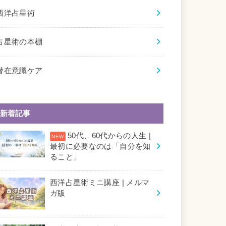
西洋占星術
占星術の本棚
潜在意識ケア
新着記事
50代、60代からの人生 |
最初に必要なのは「自分を知
ること」
西洋占星術ミニ講座 | メルマ
ガ版