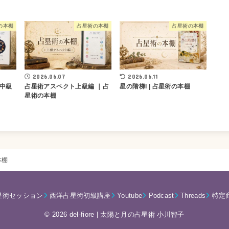
の本棚
占星術の本棚
占星術の本棚
2026.06.07
2026.06.11
中級
占星術アスペクト上級編 ｜占
星の階梯I | 占星術の本棚
星術の本棚
本棚
星術セッション
西洋占星術初級講座
Youtube
Podcast
Threads
特定
© 2026 del-fiore | 太陽と月の占星術 小川智子